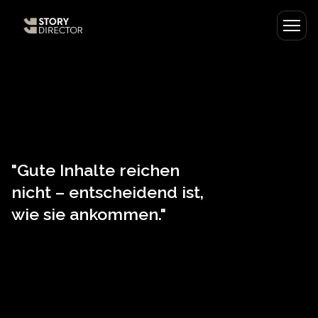
Dienstleistungen
Maximilian Bormann
"Gute Inhalte reichen
Referenzen
nicht – entscheidend ist,
wie sie ankommen."
Kontakt
DIREKTKONTAKT
Anrufen
WhatsApp
E-Mail
Formular